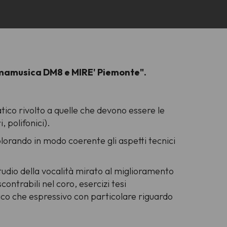
"Primamusica DM8 e MIRE' Piemonte".
ratico rivolto a quelle che devono essere le
, polifonici).
plorando in modo coerente gli aspetti tecnici
 studio della vocalità mirato al miglioramento
ontrabili nel coro, esercizi tesi
ecnico che espressivo con particolare riguardo