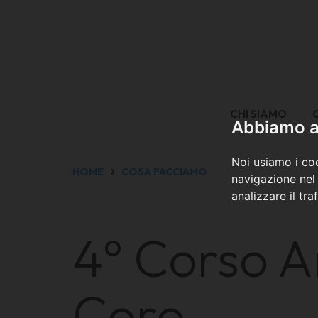
CHI SIAMO
Abbiamo a 
Noi usiamo i coo
HOME
COSA FACCIAMO
navigazione nel 
analizzare il tra
4° Corso A
Coro