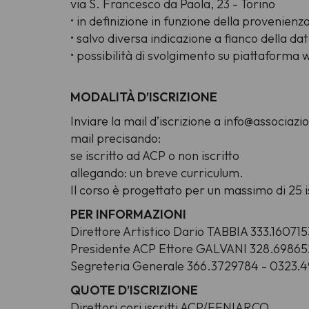
via S. Francesco da Paola, 23 - Torino
• in definizione in funzione della provenienza
• salvo diversa indicazione a fianco della da
• possibilità di svolgimento su piattaforma w
MODALITÀ D’ISCRIZIONE
Inviare la mail d’iscrizione a info@associa
mail precisando:
se iscritto ad ACP o non iscritto
allegando: un breve curriculum.
Il corso è progettato per un massimo di 25 is
PER INFORMAZIONI
Direttore Artistico Dario TABBIA 333.160715
Presidente ACP Ettore GALVANI 328.6986
Segreteria Generale 366.3729784 - 0323.4
QUOTE D’ISCRIZIONE
Direttori cori iscritti ACP/FENIARCO . . . . . 