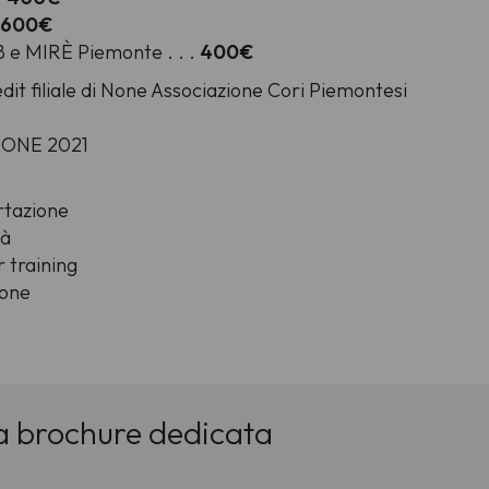
600€
8 e MIRÈ Piemonte . . .
400€
dit filiale di None Associazione Cori Piemontesi
IONE 2021
rtazione
tà
 training
ione
 la brochure dedicata