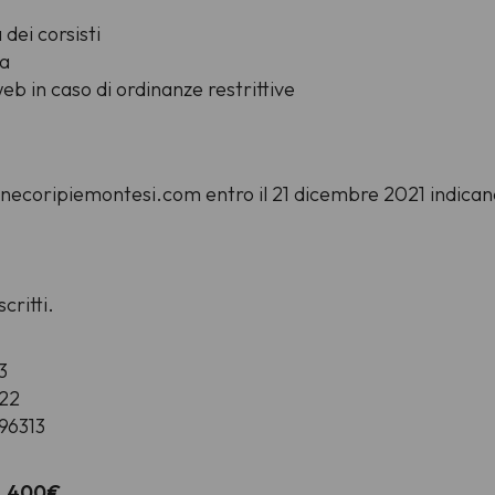
 dei corsisti
ta
eb in caso di ordinanze restrittive
zionecoripiemontesi.com entro il 21 dicembre 2021 indica
critti.
3
522
96313
.
400€