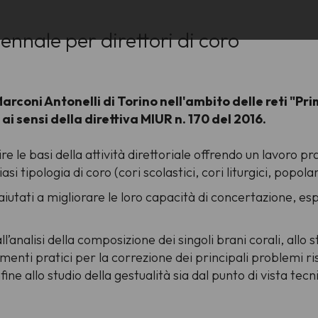
iennale per direttori di coro
. Marconi Antonelli di Torino nell'ambito delle reti 
ai sensi della direttiva MIUR n. 170 del 2016.
re le basi della attività direttoriale offrendo un lavoro p
i tipologia di coro (cori scolastici, cori liturgici, popolari
 aiutati a migliorare le loro capacità di concertazione, es
ll’analisi della composizione dei singoli brani corali, allo
menti pratici per la correzione dei principali problemi risc
nfine allo studio della gestualità sia dal punto di vista t