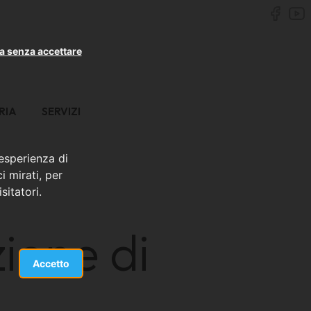
a senza accettare
RIA
SERVIZI
 esperienza di
i mirati, per
sitatori.
ione di
Accetto