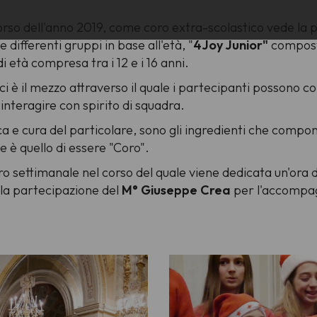
orso dell'anno 2019, come coro extra-scolastico vede la p
ue differenti gruppi in base all'età, "
4Joy Junior"
composto
 età compresa tra i 12 e i 16 anni.
oci è il mezzo attraverso il quale i partecipanti possono 
 interagire con spirito di squadra.
rca e cura del particolare, sono gli ingredienti che compo
 è quello di essere "Coro".
ntro settimanale nel corso del quale viene dedicata un'ora 
 la partecipazione del
M° Giuseppe Crea
per l'accompag