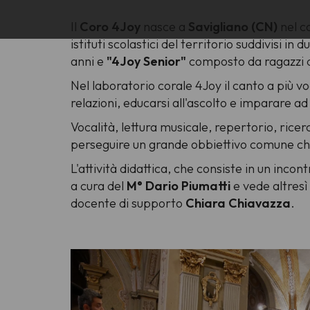
Il
Coro 4Joy
nasce a
Savigliano (CN)
nel c
istituti scolastici del territorio suddivisi in d
anni e
"4Joy Senior"
composto da ragazzi di
Nel laboratorio corale 4Joy il canto a più v
relazioni, educarsi all'ascolto e imparare ad
Vocalità, lettura musicale, repertorio, rice
perseguire un grande obbiettivo comune che
L'attività didattica, che consiste in un inco
a cura del
M° Dario Piumatti
e
vede altresì
docente di supporto
Chiara Chiavazza
.