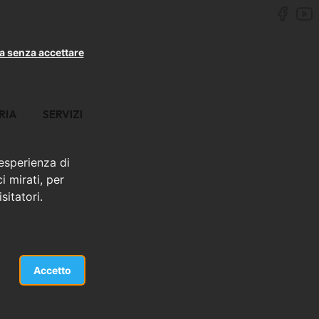
a senza accettare
RIA
SERVIZI
 esperienza di
i mirati, per
sitatori.
Accetto