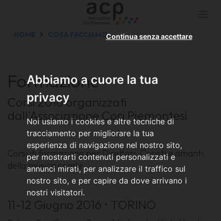
Togg
navi
HOME
COSA FACCIAMO
Continua senza accettare
Formazione
Abbiamo a cuore la tua
privacy
Corsi 2016 organizzati
dall'Associazione Cori Piemontesi
Noi usiamo i cookies e altre tecniche di
tracciamento per migliorare la tua
esperienza di navigazione nel nostro sito,
Corsi di formazione per Direttori, Coristi e amanti
per mostrarti contenuti personalizzati e
della musica corale
annunci mirati, per analizzare il traffico sul
nostro sito, e per capire da dove arrivano i
nostri visitatori.
11-12 Giugno 2016 • TORINO