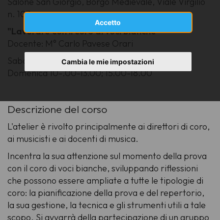
Salone San Giorgio, Borgo Medievale, Viale Virgilio
n. 107
Accetto
"Lavorare con il coro di voci bianche"
Docente: M° Carlo Pavese Orari
Sabato 10.00-13.00; 15.00-19.00
Cambia le mie impostazioni
Domenica 10-.00-13.00; 15.00-18.00
Descrizione del corso
L'atelier è rivolto principalmente ai direttori di coro,
ai musicisti e ai docenti di musica.
Incentra la sua attenzione sul momento della prova
con il coro di voci bianche, sviluppando riflessioni
che possono essere ampliate a tutte le tipologie di
coro: la pianificazione della prova e del repertorio,
la sua gestione, la tecnica e gli strumenti utili a tale
scopo. Si avvarrà della partecipazione di un gruppo