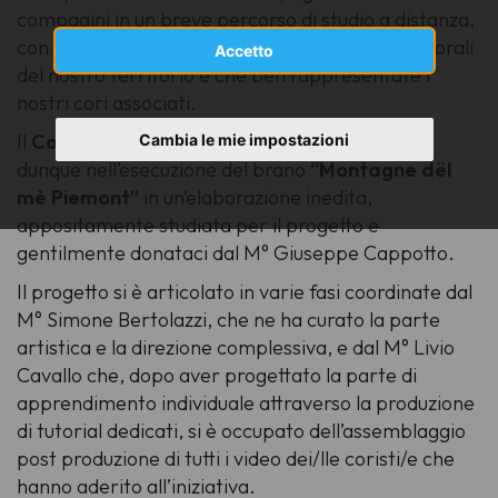
compagini in un breve percorso di studio a distanza,
con coristi provenienti dalle più diverse realtà corali
Accetto
del nostro territorio e che ben rappresentate i
nostri cori associati.
Il
Coro Virtuale del Piemonte
si è cimentato
Cambia le mie impostazioni
dunque nell’esecuzione del brano
“Montagne dël
mè Piemont”
in un’elaborazione inedita,
appositamente studiata per il progetto e
gentilmente donataci dal
M° Giuseppe Cappotto.
Il progetto si è articolato in varie fasi coordinate dal
M° Simone Bertolazzi
, che ne ha curato la parte
artistica e la direzione complessiva, e dal
M° Livio
Cavallo
che, dopo aver progettato la parte di
apprendimento individuale attraverso la produzione
di tutorial dedicati, si è occupato dell’assemblaggio
post produzione di tutti i video dei/lle coristi/e che
hanno aderito all’iniziativa.