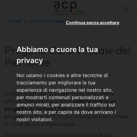
Togg
navi
HOME
COSA FACCIAMO
Continua senza accettare
Progetto Coro Virtuale del
Abbiamo a cuore la tua
Piemonte
privacy
Noi usiamo i cookies e altre tecniche di
tracciamento per migliorare la tua
esperienza di navigazione nel nostro sito,
In questo periodo di sospensione delle nostre
per mostrarti contenuti personalizzati e
attività abbiamo pensato di
unire le voci in un
annunci mirati, per analizzare il traffico sul
progetto di Virtual Choir
coinvolgendo i due
nostro sito, e per capire da dove arrivano i
progetti corali di ACP:
il Coro Giovanile Piemontese
nostri visitatori.
e il Grande Coro Piemontese.
Un'esperienza che ha visto impegnate le due