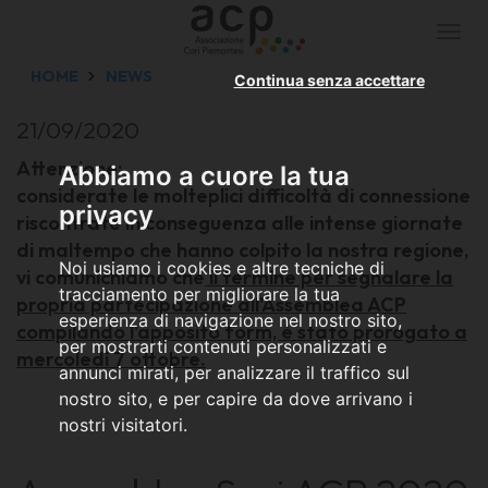
Togg
navi
HOME
NEWS
Continua senza accettare
21/09/2020
Attenzione:
Abbiamo a cuore la tua
considerate le molteplici difficoltà di connessione
privacy
riscontrate in conseguenza alle intense giornate
di maltempo che hanno colpito la nostra regione,
Noi usiamo i cookies e altre tecniche di
vi comunichiamo che
il termine per segnalare la
tracciamento per migliorare la tua
propria partecipazione all'Assemblea ACP
esperienza di navigazione nel nostro sito,
compilando l'apposito form, è stato prorogato a
per mostrarti contenuti personalizzati e
mercoledì 7 ottobre.
annunci mirati, per analizzare il traffico sul
nostro sito, e per capire da dove arrivano i
nostri visitatori.