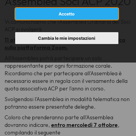
Assemblea Soci ACP 2020
Accetto
Vi comunichiamo che l'Assemblea Ordinaria dei Soci
ACP si svolgerà
Cambia le mie impostazioni
11 ottobre 2020 alle ore 21.00 in via telematica
sulla piattaforma Zoom.
All'Assemblea potrà partecipare un solo
rappresentante per ogni formazione corale.
Ricordiamo che per partecipare all'Assemblea è
necessario essere in regola con il versamento della
quota associativa ACP per l'anno in corso.
Svolgendosi l'Assemblea in modalità telematica non
potranno essere presentate deleghe.
Coloro che prenderanno parte all'Assemblea
dovranno indicare,
entro mercoledì 7 ottobre
,
compilando il seguente