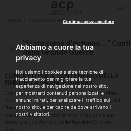
Togg
navi
HOME
COSA FACCIAMO
Continua senza accettare
"Si sta come d'autunno..." Canti
Abbiamo a cuore la tua
della Grande Guerra
privacy
Noi usiamo i cookies e altre tecniche di
CONCERTI PER IL CENTENARIO DELLA
tracciamento per migliorare la tua
FINE DELLA GRANDE GUERRA
esperienza di navigazione nel nostro sito,
Con la presente l’
Associazione Cori Piemontesi,
per mostrarti contenuti personalizzati e
indìce il presente bando per la riconvocazione del
annunci mirati, per analizzare il traffico sul
“Grande Coro Piemontese”
che parteciperà ad
nostro sito, e per capire da dove arrivano i
nostri visitatori.
una serie di concerti sul territorio regionale per
celebrare il centenario della fine della Grande
Guerra.