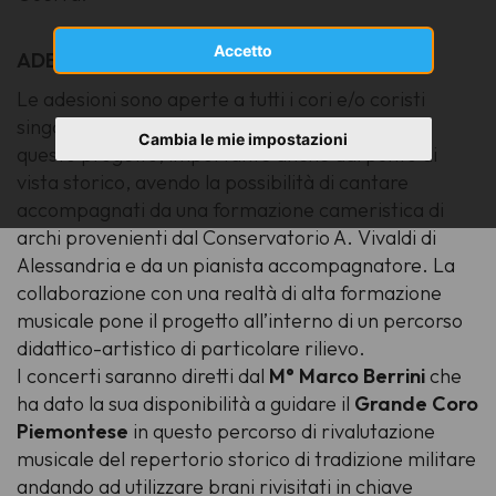
Accetto
ADESIONI
Le adesioni sono aperte a tutti i cori e/o coristi
singoli iscritti ad ACP che vogliono far parte di
Cambia le mie impostazioni
questo progetto, importante anche dal punto di
vista storico, avendo la possibilità di cantare
accompagnati da una formazione cameristica di
archi provenienti dal Conservatorio A. Vivaldi di
Alessandria e da un pianista accompagnatore. La
collaborazione con una realtà di alta formazione
musicale pone il progetto all’interno di un percorso
didattico-artistico di particolare rilievo.
I concerti saranno diretti dal
M° Marco Berrini
che
ha dato la sua disponibilità a guidare il
Grande Coro
Piemontese
in questo percorso di rivalutazione
musicale del repertorio storico di tradizione militare
andando ad utilizzare brani rivisitati in chiave