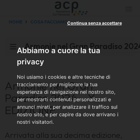
Togg
navi
HOME
COSA FACCIAMO
Continua senza accettare
Armonie nel Gran Paradiso 202
Abbiamo a cuore la tua
privacy
Noi usiamo i cookies e altre tecniche di
Armonie nel Gran
tracciamento per migliorare la tua
esperienza di navigazione nel nostro sito,
Paradiso 2024 - X
per mostrarti contenuti personalizzati e
EDIZIONE
annunci mirati, per analizzare il traffico sul
nostro sito, e per capire da dove arrivano i
nostri visitatori.
Arrivata alla sua decima edizione,