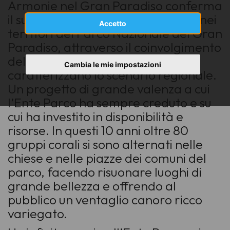
Armonie nel Gran Paradiso conferma
il suo impatto culturale e musicale nei
Accetto
territori del Parco Nazionale del Gran
Paradiso, attraverso il coinvolgimento
delle compagini corali che
Cambia le mie impostazioni
caratterizzano lo scenario regionale.
Un progetto di grande valenza a cui
l’Ente Parco ha sempre creduto e su
cui ha investito in disponibilità e
risorse. In questi 10 anni oltre 80
gruppi corali si sono alternati nelle
chiese e nelle piazze dei comuni del
parco, facendo risuonare luoghi di
grande bellezza e offrendo al
pubblico un ventaglio canoro ricco
variegato.