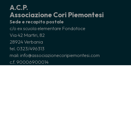
A.C.P.
Associazione Cori Piemontesi
Sede e recapito postale
c/o ex scuola elementare Fondotoce
Via 42 Martiri, 82
28924 Verbania
tel. 0323/496313
mail: info@associazionecoripiemontesi.com
c.f. 90006900014
CHI SIAMO
CORI ASSOCIATI
COSA FACCIAMO
NEWS
EDITORIA
SERVIZI