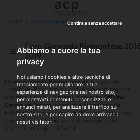
Togg
navi
HOME
COSA FACCIAMO
Continua senza accettare
Coro Giovanile Piemontese 201
Abbiamo a cuore la tua
2019
privacy
Noi usiamo i cookies e altre tecniche di
Il
Coro Giovanile Piemontese
rappresenta la
tracciamento per migliorare la tua
coralità del Piemonte in prestigiosi ambiti regionali
esperienza di navigazione nel nostro sito,
e nazionali, tra cui,
in primis
, il progetto
Officina
per mostrarti contenuti personalizzati e
Corale del Futuro
promosso e organizzato da
annunci mirati, per analizzare il traffico sul
FENIARCO con il sostegno del Ministero del Lavoro
nostro sito, e per capire da dove arrivano i
e delle Politiche Sociali e la collaborazione delle
nostri visitatori.
Associazioni Regionali Corali.