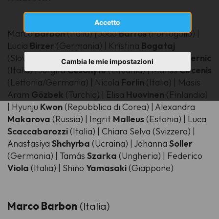
Accetto
Marco
Barbon
(Italia) | João
Barros
(Portogallo) |
Lucia
Birzer
(Germania) | Kristina
Bogataj
(Slovenia) | Tanguy
Bouvet
(Francia) | Mateja
Černic
Cambia le mie impostazioni
(Italia) | Jurgita
Česonytė
(Lituania) | Matīss
Circenis
(Lettonia/Germania) | Nicola
Forlin
(Italia) | Masis
Aram
Gözbek
(Turchia) | Elisa
Huovinen
(Finlandia)
| Hyunju
Kwon
(Repubblica di Corea) | Alexandra
Makarova
(Russia) | Ingrit
Malleus
(Estonia) | Luca
Scaccabarozzi
(Italia) | Chiara Selva (Svizzera) |
Anastasiya
Shchyrba
(Ucraina) | Johanna
Soller
(Germania) | Tamás
Szarka
(Ungheria) | Federico
Viola
(Italia) | Shino
Yamasaki
(Giappone)
Marco Barbon
(Italia)