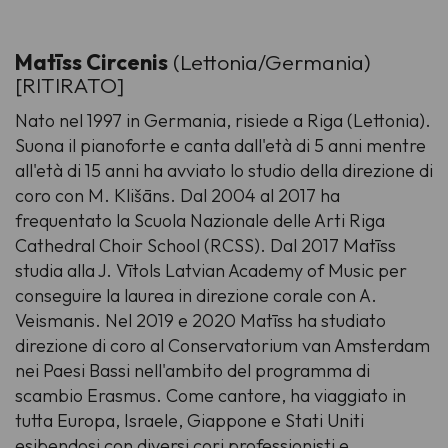
Matīss Circenis
(Lettonia/Germania)
[RITIRATO]
Nato nel 1997 in Germania, risiede a Riga (Lettonia).
Suona il pianoforte e canta dall'età di 5 anni mentre
all'età di 15 anni ha avviato lo studio della direzione di
coro con M. Klišāns. Dal 2004 al 2017 ha
frequentato la Scuola Nazionale delle Arti Riga
Cathedral Choir School (RCSS). Dal 2017 Matīss
studia alla J. Vītols Latvian Academy of Music per
conseguire la laurea in direzione corale con A.
Veismanis. Nel 2019 e 2020 Matīss ha studiato
direzione di coro al Conservatorium van Amsterdam
nei Paesi Bassi nell'ambito del programma di
scambio Erasmus. Come cantore, ha viaggiato in
tutta Europa, Israele, Giappone e Stati Uniti
esibendosi con diversi cori professionisti e