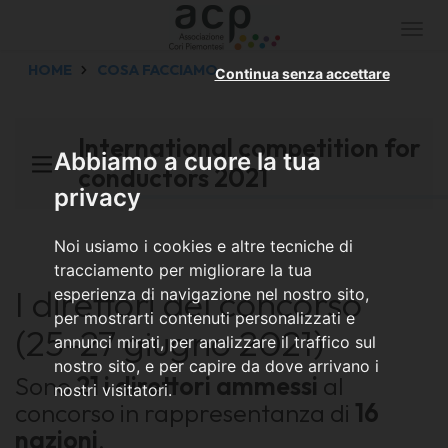
Togg
navi
HOME
COSA FACCIAMO
Continua senza accettare
International competition for
Abbiamo a cuore la tua
conductors 2021
privacy
Noi usiamo i cookies e altre tecniche di
tracciamento per migliorare la tua
I direttori del concorso
esperienza di navigazione nel nostro sito,
per mostrarti contenuti personalizzati e
(25-27 giugno 2021)
annunci mirati, per analizzare il traffico sul
nostro sito, e per capire da dove arrivano i
Sono
21 i direttori ammessi
al
nostri visitatori.
concorso in rappresentanza di
16
nazioni
.