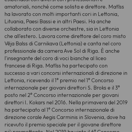
amatoriali, nonché come solista e direttore. Matīss
ha lavorato con molti importanti cori in Lettonia,
Lituania, Paesi Bassi e in altri Paesi. Ha anche
collaborato con diverse orchestre, sia in Lettonia
che all'estero. Lavora come direttore del coro misto
Vēja Balss di Carnikava (Lettonia) e canta nel coro
professionale da camera Ave Sol di Riga. È anche
l'insegnante del coro di voci bianche al liceo
francese di Riga. Matīss ha partecipato con
successo a vari concorsi internazionali di direzione in
Lettonia, ricevendo il 1° premio nel
1° Concorso
internazionale per giovani direttori S. Broks
e il 3°
posto nel
2° Concorso internazionale per giovani
direttori I. Kokars
nel 2016. Nella primavera del 2019
ha partecipato al
1° Concorso internazionale di
direzione corale Aegis Carminis
in Slovenia, dove ha
ricevuto il premio speciale per il giovane direttore
più promettente. Nel 2019 ha vinto il
6° Concorso