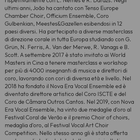
rispettivamente con L. Nemes e R. Darázs. Negli
ultimi anni, João ha cantato con Tenso Europe
Chamber Choir, Officium Ensemble, Coro
Gulbenkian, Meestes&Gazellen esibendosi in 12
paesi diversi. Ha partecipato a diverse masterclass
di direzione corale in tutta Europa studiando con G.
Grün, N. Ferris, A. Van der Merwe, R. Vanags e B.
Scott. A settembre 2017 è stato invitato ai
World
Masters
in Cina a tenere masterclass e workshop
per più di 4000 insegnanti di musica e direttori di
coro, lavorando con cori di diversa età e livello. Nel
2018 ha fondato il Nova Era Vocal Ensemble ed è
diventato direttore artistico del Coro ISCTE e del
Coro de Câmara Outros Cantos. Nel 2019, con Nova
Era Vocal Ensemble, ha vinto due medaglie d'oro al
Festival Coral de Verão e il premio
Choir of choirs
,
medaglia d'oro, al Festival Vocal Art Choir
Competition. Nello stesso anno gli è stata offerta