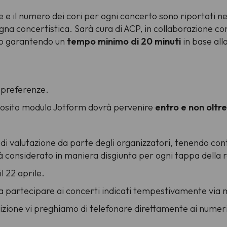
e il numero dei cori per ogni concerto sono riportati n
a concertistica. Sarà cura di ACP, in collaborazione con 
oro garantendo un
tempo minimo di 20 minuti
in base al
 preferenze.
apposito modulo Jotform dovrà pervenire
entro e non oltre
di valutazione da parte degli organizzatori, tenendo cont
à considerato in maniera disgiunta per ogni tappa della 
 22 aprile.
 a partecipare ai concerti indicati tempestivamente via 
crizione vi preghiamo di telefonare direttamente ai numer