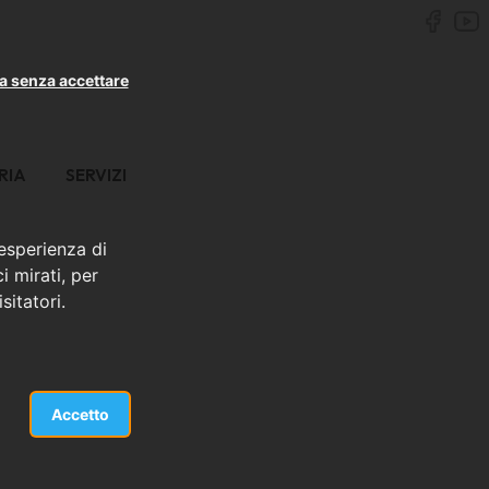
a senza accettare
RIA
SERVIZI
 esperienza di
i mirati, per
sitatori.
Accetto