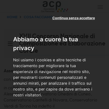
Togg
navi
HOME
COSA FACCIAMO
Continua senza accettare
XVII Concorso Nazionale di
Abbiamo a cuore la tua
Composizione ed Elaborazione
privacy
Corale
Noi usiamo i cookies e altre tecniche di
tracciamento per migliorare la tua
Associazione Cori Piemontesi
esperienza di navigazione nel nostro sito,
per mostrarti contenuti personalizzati e
con il Patrocinio FENIARCO
annunci mirati, per analizzare il traffico sul
in collaborazione con Conservatorio Vivaldi di
nostro sito, e per capire da dove arrivano i
Alessandria, Conservatorio Ghedini di Cuneo,
nostri visitatori.
Conservatorio Cantelli di Novara, Conservatorio
Verdi di Torino ha indetto il