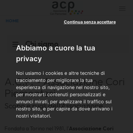
Togg
navi
HOME
Continua senza accettare
Chi siamo
Abbiamo a cuore la tua
privacy
Noi usiamo i cookies e altre tecniche di
A.C.P. - Associazione Cori
tracciamento per migliorare la tua
esperienza di navigazione nel nostro sito,
Piemontesi
per mostrarti contenuti personalizzati e
annunci mirati, per analizzare il traffico sul
Scopo e ruoli dell'Associazione
nostro sito, e per capire da dove arrivano i
nostri visitatori.
Fondata a Torino nel 1981, l’
Associazione Cori