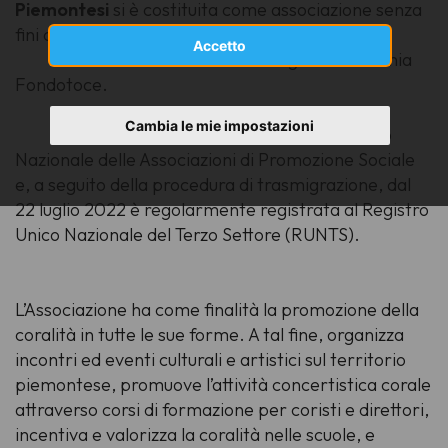
Piemontesi
si è costituita come associazione senza
fini di lucro.
Accetto
Dal 2012 ha sede legale a Verbania
Fondotoce.
Cambia le mie impostazioni
È iscritta, dal 2017, all’Albo
Nazionale delle Associazioni di Promozione Sociale
e, a seguito della procedura di trasmigrazione, dal
22 luglio 2022 è regolarmente registrata al Registro
Unico Nazionale del Terzo Settore (RUNTS).
L’Associazione ha come finalità la promozione della
coralità in tutte le sue forme. A tal fine, organizza
incontri ed eventi culturali e artistici sul territorio
piemontese, promuove l’attività concertistica corale
attraverso corsi di formazione per coristi e direttori,
incentiva e valorizza la coralità nelle scuole, e