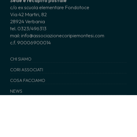
Sede e recapito postale
c/o ex scuola elementare Fondotoce
Via 42 Martiri, 82
28924 Verbania
tel. 0323/496313
mail: info@associazionecoripiemontesi.com
c.f. 90006900014
CHI SIAMO
CORI ASSOCIATI
COSA FACCIAMO
NEWS
EDITORIA
SERVIZI
Tutti i diritti sono riservati © 2017 - A.C.P. Associazione Cori