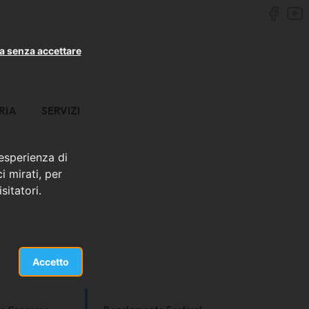
a senza accettare
RIA
SERVIZI
 esperienza di
i mirati, per
sitatori.
Accetto