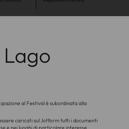
o Concorso
Regolamento Festival
l Lago
pazione al Festival è subordinata alla
 essere caricati sul Jotform tutti i documenti
iese e nei luoghi di particolare interesse