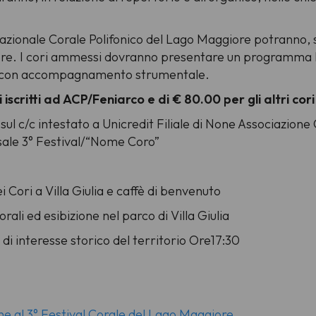
zionale Corale Polifonico del Lago Maggiore potranno, su 
ore. I cori ammessi dovranno presentare un programma li
rani con accompagnamento strumentale.
 iscritti ad ACP/Feniarco e di € 80.00 per gli altri cori
sul c/c intestato a Unicredit Filiale di None Associazione
e 3° Festival/“Nome Coro”
ori a Villa Giulia e caffè di benvenuto
ali ed esibizione nel parco di Villa Giulia
 di interesse storico del territorio Ore17:30
one al 3° Festival Corale del Lago Maggiore