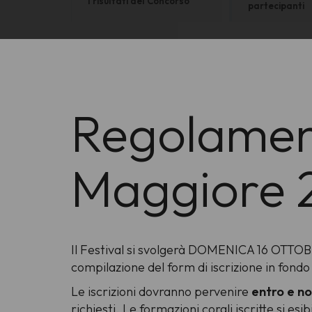
I risultati del Concorso
partecipanti
Regolament
Maggiore 
Il Festival si svolgerà DOMENICA 16 OTTOBRE
compilazione del form di iscrizione in fond
Le iscrizioni dovranno pervenire
entro e non
richiesti. Le formazioni corali iscritte si esi