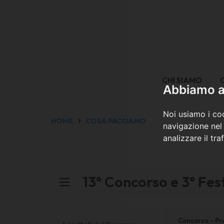
CHI SIAMO
Abbiamo a 
Noi usiamo i coo
HOME
COSA FACCIAMO
navigazione nel 
analizzare il tra
13° Concorso e 3° Fe
Concorso - P