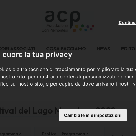
Continu
CORI ASSOCIATI
COSA FACCIAMO
NEWS
EDITO
cuore la tua privacy
kies e altre tecniche di tracciamento per migliorare la tua
nostro sito, per mostrarti contenuti personalizzati e annunc
ffico sul nostro sito, e per capire da dove arrivano i nostri vi
stival del Lago Maggiore 2022
Cambia le mie impostazioni
rogramma e
Festival - Programma e