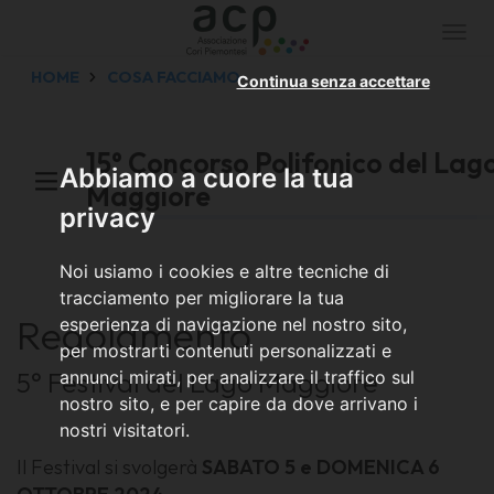
Togg
navi
HOME
COSA FACCIAMO
Continua senza accettare
15° Concorso Polifonico del Lag
Abbiamo a cuore la tua
Maggiore
privacy
Noi usiamo i cookies e altre tecniche di
tracciamento per migliorare la tua
Regolamento
esperienza di navigazione nel nostro sito,
per mostrarti contenuti personalizzati e
5° Festival del Lago Maggiore
annunci mirati, per analizzare il traffico sul
nostro sito, e per capire da dove arrivano i
nostri visitatori.
Il Festival si svolgerà
SABATO 5 e DOMENICA 6