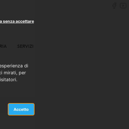
a senza accettare
RIA
SERVIZI
 esperienza di
i mirati, per
sitatori.
Accetto