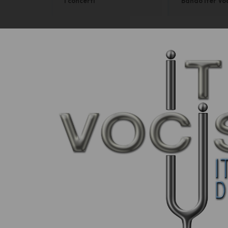
I concerti
Bando Iter Vo