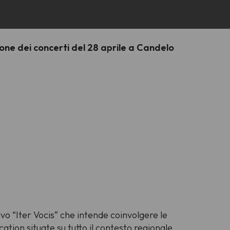
ione dei concerti del 28 aprile a Candelo
vo “Iter Vocis” che intende coinvolgere le
cation situate su tutto il contesto regionale,