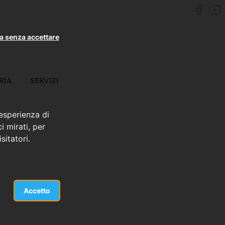
a senza accettare
RIA
SERVIZI
 esperienza di
i mirati, per
sitatori.
Accetto