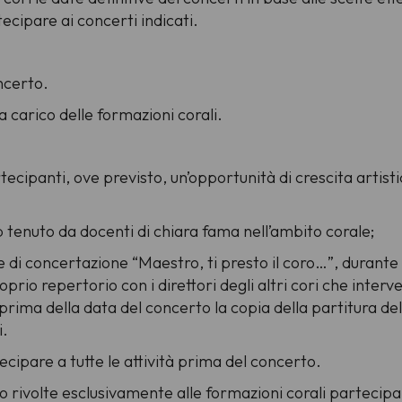
ecipare ai concerti indicati.
ncerto.
 carico delle formazioni corali.
artecipanti, ove previsto, un’opportunità di crescita artis
 tenuto da docenti di chiara fama nell’ambito corale;
 di concertazione “Maestro, ti presto il coro…”, durante l
prio repertorio con i direttori degli altri cori che inter
rima della data del concerto la copia della partitura del
i.
tecipare a tutte le attività prima del concerto.
 rivolte esclusivamente alle formazioni corali partecipan