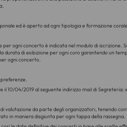
a.
 regionale ed è aperto ad ogni tipologia e formazione corale
per ogni concerto è indicata nel modulo di iscrizione. Sa
e la durata di esibizione per ogni coro garantendo un tem
per ogni concerto.
 preferenze.
tre il 10/04/2019 al seguente indirizzo mail di Segreteri
di valutazione da parte degli organizzatori, tenendo cont
erato in maniera disgiunta per ogni tappa della rassegna.
i le date definitive dei concerti in base alle scelte effett