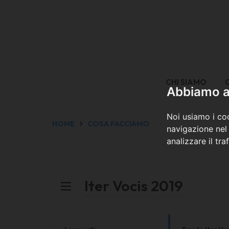
CHI SIAMO
Abbiamo a 
Noi usiamo i coo
HOME
COSA FACCIAMO
navigazione nel 
analizzare il tra
Iter Vocis 2019