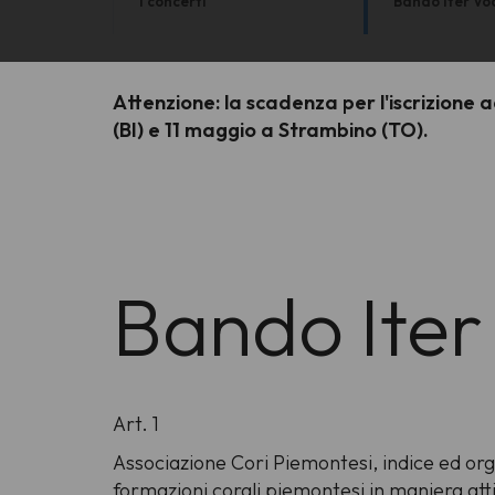
I concerti
Bando Iter Vo
Attenzione: la scadenza per l'iscrizione 
(BI) e 11 maggio a Strambino (TO).
Bando Iter
Art. 1
Associazione Cori Piemontesi, indice ed orga
formazioni corali piemontesi in maniera attiva