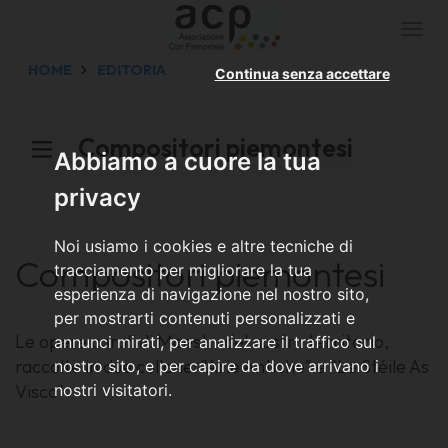
Togg
navi
HOME
EDITORIA
Continua senza accettare
Compositori piemontesi
Abbiamo a cuore la tua
privacy
Noi usiamo i cookies e altre tecniche di
Compositori piemontesi
tracciamento per migliorare la tua
esperienza di navigazione nel nostro sito,
per mostrarti contenuti personalizzati e
Le opere corali di Maestri del nostro territorio,
annunci mirati, per analizzare il traffico sul
raccolte in due collane: "Arie Antiche" e "Le Stéile As
nostro sito, e per capire da dove arrivano i
Visco"
nostri visitatori.