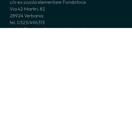
c/o ex scuola elementare Fondotoce
Via 42 Martiri, 82
28924 Verbania
tel. 0323/496313
mail: info@associazionecoripiemontesi.com
c.f. 90006900014
CHI SIAMO
CORI ASSOCIATI
COSA FACCIAMO
NEWS
EDITORIA
SERVIZI
Tutti i diritti sono riservati © 2017 - A.C.P. Associazione Cori
Piemontesi – –
cookies policy